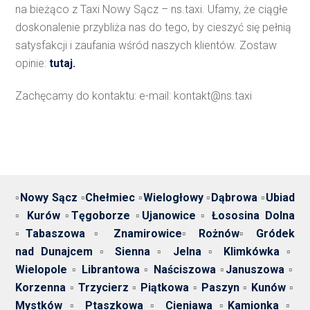
na bieżąco z Taxi Nowy Sącz – ns.taxi. Ufamy, że ciągłe
doskonalenie przybliża nas do tego, by cieszyć się pełnią
satysfakcji i zaufania wśród naszych klientów. Zostaw
opinie:
tutaj.
Zachęcamy do kontaktu: e-mail: kontakt@ns.taxi
▫️
Nowy Sącz
▫️
Chełmiec
▫️
Wielogłowy
▫️
Dąbrowa
▫️
Ubiad
▫️
Kurów
▫️
Tęgoborze
▫️
Ujanowice
▫️
Łososina Dolna
▫️
Tabaszowa
▫️
Znamirowice
▫️
Rożnów
▫️
Gródek
nad Dunajcem
▫️
Sienna
▫️
Jelna
▫️
Klimkówka
▫️
Wielopole
▫️
Librantowa
▫️
Naściszowa
▫️
Januszowa
▫️
Korzenna
▫️
Trzycierz
▫️
Piątkowa
▫️
Paszyn
▫️
Kunów
▫️
Mystków
▫️
Ptaszkowa
▫️
Cieniawa
▫️
Kamionka
▫️