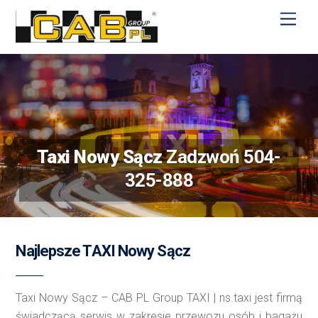
M
e
n
u
Taxi Nowy Sącz
Zadzwoń 504-
325-888
Najlepsze TAXI Nowy Sącz
Taxi Nowy Sącz – CAB PL Group TAXI | ns.taxi jest firmą
świadczącą serwis w zakresie przewozu osób i bagażu