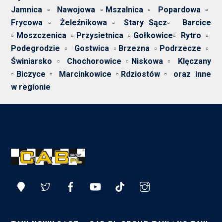
Jamnica
▫️
Nawojowa
▫️
Mszalnica
▫️
Popardowa
▫️
Frycowa
▫️
Żeleźnikowa
▫️
Stary Sącz
▫️
Barcice
▫️
Moszczenica
▫️
Przysietnica
▫️
Gołkowice
▫️
Rytro
▫️
Podegrodzie
▫️
Gostwica
▫️
Brzezna
▫️
Podrzecze
▫️
Świniarsko
▫️
Chochorowice
▫️
Niskowa
▫️
Klęczany
▫️
Biczyce
▫️
Marcinkowice
▫️
Rdziostów
▫️
oraz inne
w regionie