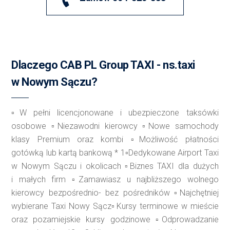
Dlaczego CAB PL Group TAXI - ns.taxi
w Nowym Sączu?
▫️W pełni licencjonowane i ubezpieczone taksówki
osobowe ▫️Niezawodni kierowcy ▫️Nowe samochody
klasy Premium oraz kombi ▫️Możliwość płatności
gotówką lub kartą bankową * 1▫️Dedykowane Airport Taxi
w Nowym Sączu i okolicach ▫️Biznes TAXI dla dużych
i małych firm ▫️Zamawiasz u najbliższego wolnego
kierowcy bezpośrednio- bez pośredników ▫️Najchętniej
wybierane Taxi Nowy Sącz▫️Kursy terminowe w mieście
oraz pozamiejskie kursy godzinowe ▫️Odprowadzanie